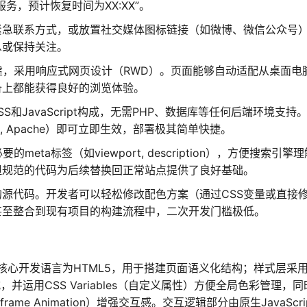
务，预计恢复时间为XX:XX”。
紧急联系方式，或放置社交媒体图标链接（如微博、微信公众号
息或保持关注。
3构建，采用响应式网页设计（RWD）。页面能够自动适配从桌面电
备上都能获得良好的浏览体验。
S和JavaScript构成，无需PHP、数据库等任何后端环境支持
, Apache）即可立即生效，部署极其简单快捷。
eta标签（如viewport, description），方便搜索引擎
但规范的代码为后续替换回正常站点提供了良好基础。
源代码。开发者可以轻松修改配色方案（通过CSS变量或直接
甚至整合到现有项目的构建流程中，二次开发门槛极低。
核心开发语言为HTML5，用于搭建页面语义化结构；样式层采
应式，并运用CSS Variables（自定义属性）方便全局色彩管理，
rame Animation）增强交互感。交互逻辑部分由原生JavaScri