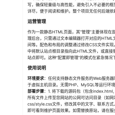
写，确保轻量级与高性能，避免引入不必要的框
详尽，便于阅读和维护。整个项目无任何后端依
运营管理
作为一款静态HTML页面，其“管理”主要体现
理后台，只需通过文本编辑器打开对应的HTM
间等。配色和布局的调整通过修改CSS文件实现。
中将默认站点根目录指向此HTML文件，或直
站点即可。这种“配置即管理”的模式在紧急情况
使用说明
环境要求
：任何支持静态文件服务的Web服务器环境，
于虚拟主机目录。无需PHP、MySQL等运行环
部署步骤
：1. 将下载的源码包（包含index.htm
所有文件上传至您网站的公网可访问目录（如网站根目
css/style.css文件，修改其中的文字、联
即可看到维护页面效果。如需替换原站，请在服