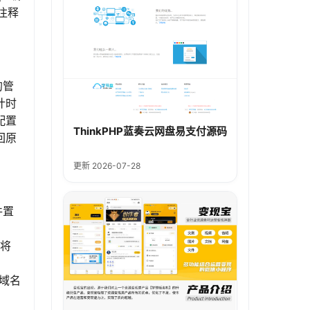
注释
的管
计时
配置
ThinkPHP蓝奏云网盘易支付源码
回原
更新 2026-07-28
件置
，将
的域名