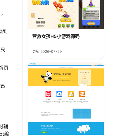
），
脑到
营救女孩H5小游戏源码
。只
更新 2026-07-29
理解页
修改
用
同时辅
pt编