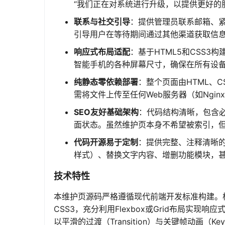
“我们正在对系统进行升级，以提供更好的服
联系与社交引导
：提供管理员联系邮箱、
引导用户在等待期间通过其他渠道获取信
响应式布局适配
：基于HTML5和CSS
智能手机的各种屏幕尺寸，确保在所有设
纯静态零依赖部署
：整个页面由HTML、CS
需将文件上传至任何Web服务器（如Nginx
SEO友好基础架构
：代码结构清晰，包含必要的m
面状态。虽然维护页本身不希望被索引，
代码开源易于定制
：提供完整、注释清晰的
样式）、替换文字内容、增删功能模块，
技术特性
本维护页源码严格遵循现代前端开发标准构建。
CSS3，充分利用Flexbox或Grid布局实现响
以平滑的过渡（Transition）与关键帧动画（Keyf