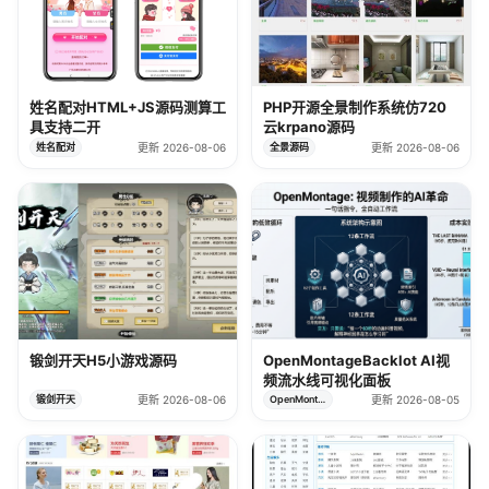
姓名配对HTML+JS源码测算工
PHP开源全景制作系统仿720
具支持二开
云krpano源码
姓名配对
更新 2026-08-06
全景源码
更新 2026-08-06
锻剑开天H5小游戏源码
OpenMontageBacklot AI视
频流水线可视化面板
锻剑开天
更新 2026-08-06
OpenMontage
更新 2026-08-05