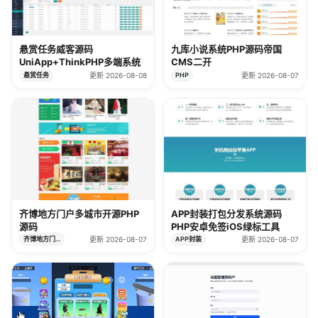
悬赏任务威客源码
九库小说系统PHP源码帝国
UniApp+ThinkPHP多端系统
CMS二开
悬赏任务
更新 2026-08-08
PHP
更新 2026-08-07
齐博地方门户多城市开源PHP
APP封装打包分发系统源码
源码
PHP安卓免签iOS绿标工具
齐博地方门户
更新 2026-08-07
APP封装
更新 2026-08-07