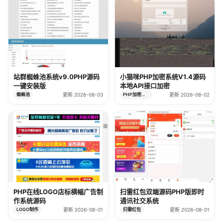
站群蜘蛛池系统v9.0PHP源码
小猫咪PHP加密系统V1.4源码
一键安装版
本地API接口加密
蜘蛛池
更新 2026-08-03
PHP加密系统
更新 2026-08-02
PHP在线LOGO店标横幅广告制
扫雷红包双端源码PHP版即时
作系统源码
通讯社交系统
LOGO制作
更新 2026-08-01
扫雷红包
更新 2026-08-01