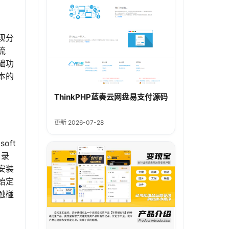
现分
流
础功
本的
ThinkPHP蓝奏云网盘易支付源码
更新 2026-07-28
soft
目录
问安装
开始定
触碰