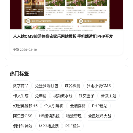
人人站CMS旅游住宿农家乐网站模板 手机端适配 PHP开发
更新 2026-02-19
热门标签
数字商品
免签多端打包
域名检测
狂雨小说CMS
作文生成
免申请
视频流水线
社交圈子
音频主题
幻想英雄梦H5
个人引导页
云端存储
PHP建站
阿里云OSS
H5阅读系统
物流管理
全民吃鸡大战
倒计时特效
MP3播放器
PDF标注