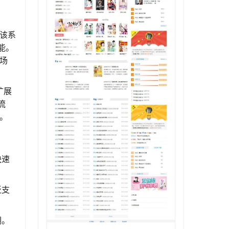
。该系
能。
用场
扩展
流
长。
快速
泛支
溯。