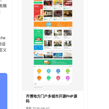
务隔
续
he
始设
定义
齐博地方门户多城市开源PHP源
码
更新 2026-08-07