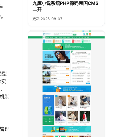
九库小说系统PHP源码帝国CMS
化。
二开
为。
更新 2026-08-07
模型-
t实
载，
存机制
。管理
款、