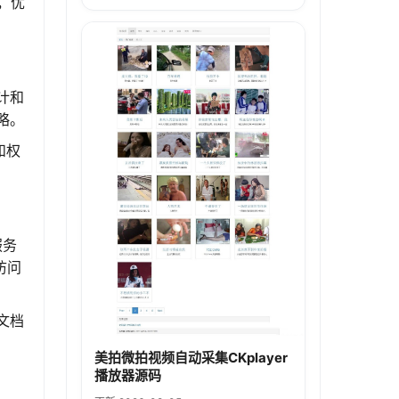
，优
计和
略。
和权
服务
访问
文档
美拍微拍视频自动采集CKplayer
播放器源码