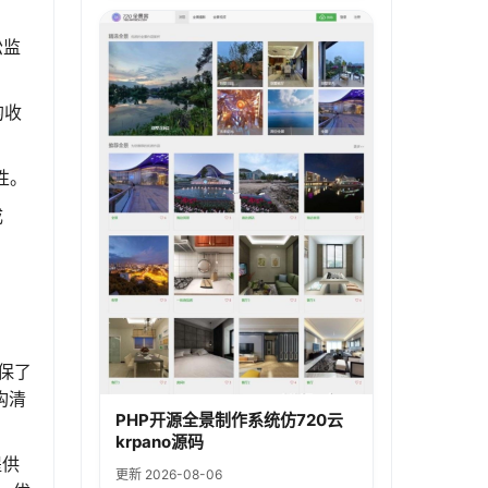
松监
的收
性。
成
确保了
构清
PHP开源全景制作系统仿720云
krpano源码
提供
更新 2026-08-06