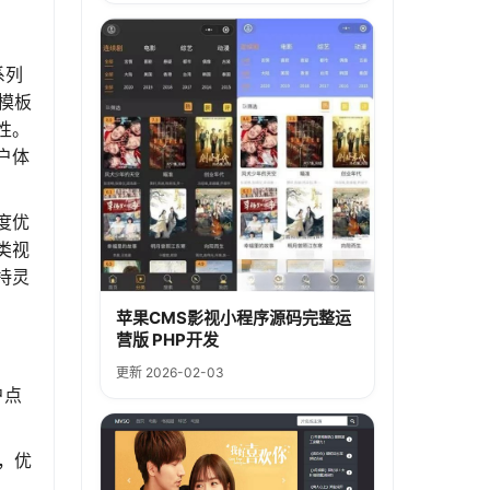
系列
模板
性。
户体
度优
类视
持灵
苹果CMS影视小程序源码完整运
营版 PHP开发
更新 2026-02-03
户点
，优