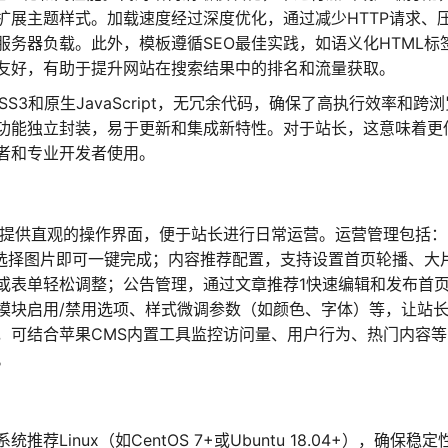
扩展主题样式。加载速度经过深度优化，通过减少HTTP请求、
务器负载。此外，模板遵循SEO最佳实践，如语义化HTML标
友好，有助于提升网站在搜索结果中的排名和流量获取。
S3和原生JavaScript，无冗余代码，确保了高执行效率和跨
分功能独立封装，易于更新和集成新特性。对于站长，这意味着更
者和专业开发者使用。
，提供直观的操作界面，便于站长进行日常运营。运营管理包括：
台选择图片即可一键完成；内容推荐配置，支持设置首页轮播、大
或表单轻松调整；公告管理，通过文章推荐1快速编辑和发布首
模块启用/禁用选项、样式微调参数（如颜色、字体）等，让站
，可结合苹果CMS内置工具监控访问量、用户行为、热门内容等
。
inux（如CentOS 7+或Ubuntu 18.04+），确保稳定