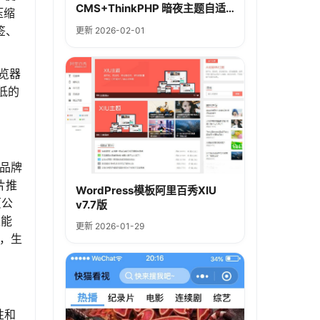
CMS+ThinkPHP 暗夜主题自适
压缩
应移动端
签、
更新 2026-02-01
浏览器
低的
品牌
片推
WordPress模板阿里百秀XIU
页公
v7.7版
长能
更新 2026-01-29
，生
性和