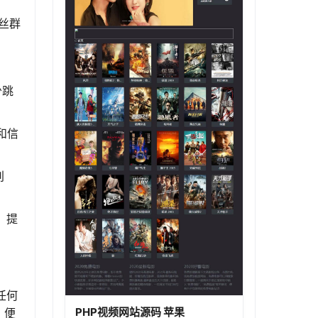
丝群
少跳
和信
别
，提
任何
PHP视频网站源码 苹果
，便