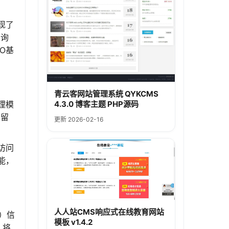
现了
查询
O基
青云客网站管理系统 QYKCMS
4.3.0 博客主题 PHP源码
理模
户留
更新 2026-02-16
访问
能，
人人站CMS响应式在线教育网站
s）信
模板 v1.4.2
。将