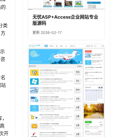
局的
无忧ASP+Access企业网站专业
版源码
分类
，方
更新 2026-02-17
展示
上咨
命名
网站
库，
定高
次开