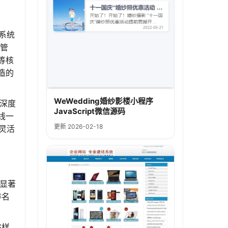
系统
于管
等核
造的
WeWedding婚纱影楼小程序
深度
JavaScript微信源码
线一
更新 2026-02-18
灵活
显著
排名
S样