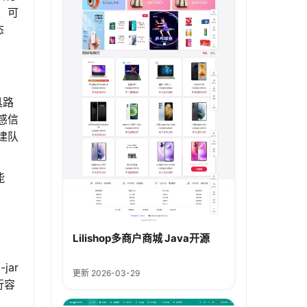
、可
态
具路
感信
建队
能
Lilishop多商户商城 Java开源
jar
更新 2026-03-29
行容