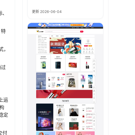
更新 2026-06-04
标、
，特
式，
通过
统上运
架构
稳定
交付