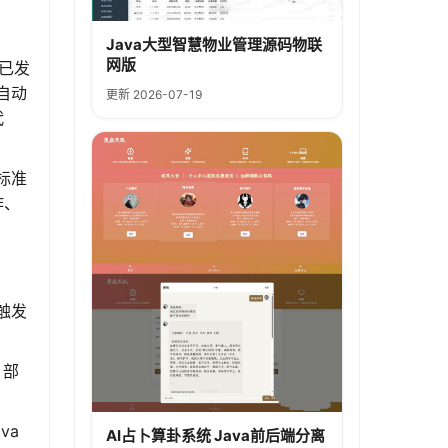
Java大型智慧物业管理源码物联
网版
现已发
自动
更新 2026-07-19
代
标准
作、
触发
、部
va
AI占卜算卦系统 Java前后端分离