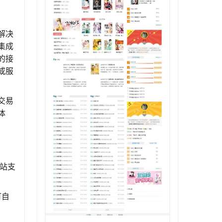
解决
集成
的接
或服
交易
体
站支
可自