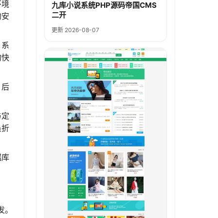
环境
九库小说系统PHP源码帝国CMS
二开
的安
更新 2026-08-07
，系
的快
。后
与定
员折
据库
。
发。