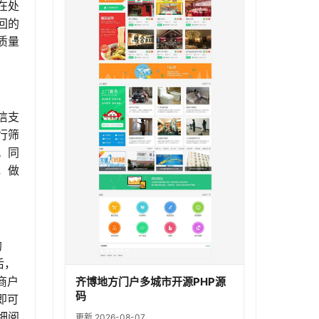
在处
回的
质量
信支
行筛
。同
，做
的
后，
商户
齐博地方门户多城市开源PHP源
码
即可
细阅
更新 2026-08-07