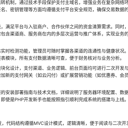
跳转机制，通过技术手段保护支付主域名，增强业务在复杂网络
签名、密钥管理等方面均遵循支付平台安全规范，确保交易数据
能，满足平台与入驻商户、合作伙伴之间的资金清算需求。同时
建包含渠道商、服务商在内的多层次运营与推广体系，实现业务
态实时检测功能，管理员可随时掌握各渠道的连通性与健康状况
报表模块，所有支付数据清晰可查，便于财务核对与业务分析。
模块化设计，支付渠道、业务逻辑、前台页面均可进行二次开发
增加新的支付网关（如云闪付）或扩展营销功能（如优惠券、会
整的安装部署指南与技术文档，详细说明了服务器环境配置、数
即使是PHP开发新手也能按照指引顺利完成系统的搭建与上线
行开发，代码结构遵循MVC设计模式，逻辑清晰，便于阅读与二次开