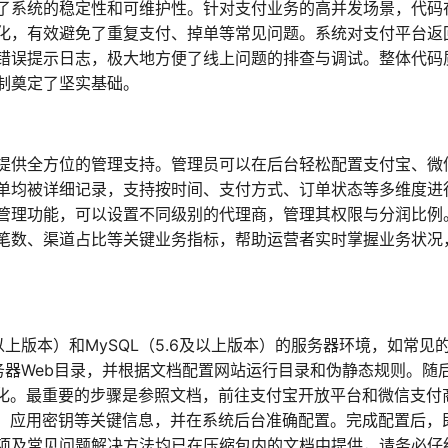
了系统的稳定性和可维护性。针对支付业务的高并发场景，代码
化，有效避免了重复支付、掉单等常见问题。系统对支付平台返
错误提示日志，极大地方便了线上问题的排查与调试。整体代码
制奠定了坚实基础。
提供全方位的管理支持。管理员可以在后台轻松配置支付宝、微
单均被详细记录，支持按时间、支付方式、订单状态等多维度进
管理功能，可以设置不同级别的代理商，管理其权限与分润比例
笔数、渠道占比等关键业务指标，帮助运营者实时掌握业务状况
及以上版本）和MySQL（5.6及以上版本）的服务器环境，如常见
服务器Web目录，并根据文档配置网站运行目录和伪静态规则。随
始化。最重要的步骤是参照文档，前往支付宝开放平台和微信支付
号、应用密钥等关键信息，并在系统后台准确配置。完成配置后，
项及常见问题解决方法均已在压缩包内的文档中提供，请务必仔