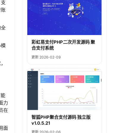
、支
对账
的全
彩虹易支付PHP二次开发源码 聚
心模
合支付系统
更新 2026-02-09
求，
可能
面力
理员在
智狐PHP聚合支付源码 独立版
v1.0.5.21
用面
更新 2026-02-06