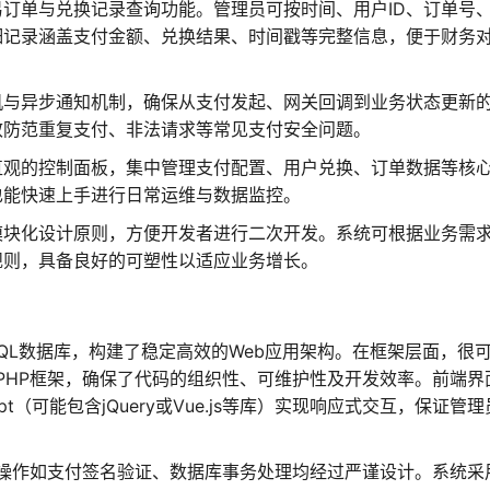
订单与兑换记录查询功能。管理员可按时间、用户ID、订单号
细记录涵盖支付金额、兑换结果、时间戳等完整信息，便于财务
机与异步通知机制，确保从支付发起、网关回调到业务状态更新
效防范重复支付、非法请求等常见支付安全问题。
直观的控制面板，集中管理支付配置、用户兑换、订单数据等核
也能快速上手进行日常运维与数据监控。
模块化设计原则，方便开发者进行二次开发。系统可根据业务需
规则，具备良好的可塑性以适应业务增长。
SQL数据库，构建了稳定高效的Web应用架构。在框架层面，很
等现代化PHP框架，确保了代码的组织性、可维护性及开发效率。前端界
ipt（可能包含jQuery或Vue.js等库）实现响应式交互，保证管
操作如支付签名验证、数据库事务处理均经过严谨设计。系统采