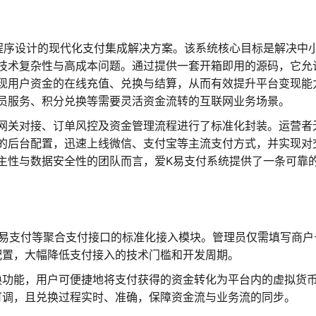
程序设计的现代化支付集成解决方案。该系统核心目标是解决中
技术复杂性与高成本问题。通过提供一套开箱即用的源码，它允
现用户资金的在线充值、兑换与结算，从而有效提升平台变现能
员服务、积分兑换等需要灵活资金流转的互联网业务场景。
网关对接、订单风控及资金管理流程进行了标准化封装。运营者
的后台配置，迅速上线微信、支付宝等主流支付方式，并实现对
主性与数据安全性的团队而言，爱K易支付系统提供了一条可靠
K易支付等聚合支付接口的标准化接入模块。管理员仅需填写商户
配置，大幅降低支付接入的技术门槛和开发周期。
换功能，用户可便捷地将支付获得的资金转化为平台内的虚拟货
可调，且兑换过程实时、准确，保障资金流与业务流的同步。