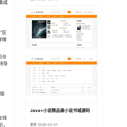
集成
”区
详情
后台
持导
上版
以
Java+小说精品屋小说书城源码
在线
示，
更新 2026-02-01