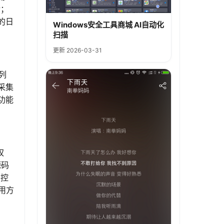
储；
的日
Windows安全工具商城 AI自动化
扫描
更新 2026-03-31
列
采集
功能
权
源码
署控
用方