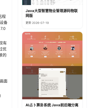
Java大型智慧物业管理源码物联
网版
远程
的设备
更新 2026-07-19
.0
现有
过优
景的
的画面
功
AI占卜算卦系统 Java前后端分离