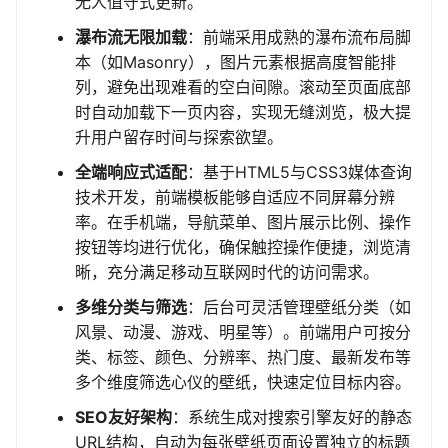
无人值守式更新。
瀑布流无限加载
：前端采用成熟的瀑布流布局脚
本（如Masonry），图片元素根据高度智能排
列，避免出现难看的空白间隙。滚动至页面底部
时自动加载下一页内容，实现无缝浏览，极大提
升用户留存时间与探索欲望。
全端响应式适配
：基于HTML5与CSS3媒体查询
技术开发，前端模板能够自适应不同屏幕分辨
率。在手机端，导航菜单、图片展示比例、操作
按钮等均进行优化，确保触控操作便捷，浏览清
晰，充分满足移动互联网时代的访问需求。
多维分类与筛选
：后台可灵活管理壁纸分类（如
风景、动漫、游戏、明星等）。前端用户可按分
类、标签、颜色、分辨率、热门度、最新发布等
多个维度筛选心仪的壁纸，快速定位目标内容。
SEO友好架构
：系统生成对搜索引擎友好的静态
URL结构，自动为每张壁纸页面设置独立的标题