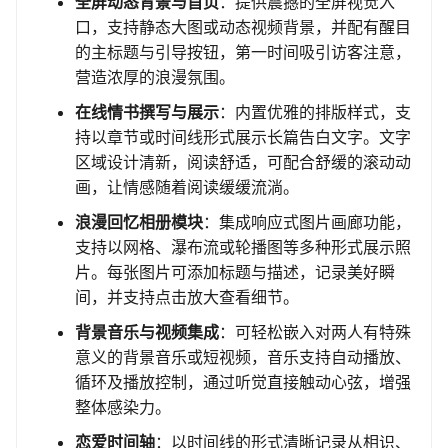
全屏动态背景与首页
：提供震撼的全屏视觉入
口，支持静态大图或动态视频背景，并配有醒目
的主标题与引导按钮，第一时间吸引访客注意，
营造浓厚的浪漫氛围。
在线情书撰写与展示
：内置优雅的排版样式，支
持以章节或时间线形式展示长篇告白文字。文字
区域设计清新，阅读舒适，可配合舒缓的滚动动
画，让情感随着阅读缓缓流淌。
浪漫回忆相册模块
：集成响应式图片画廊功能，
支持以网格、瀑布流或轮播图等多种形式展示照
片。每张图片可添加标题与描述，记录美好瞬
间，并支持点击放大查看细节。
背景音乐与视频集成
：可轻松嵌入对两人有特殊
意义的背景音乐或短视频，音乐支持自动播放、
循环及播放控制，通过听觉直接触动心弦，增强
整体感染力。
恋爱时间轴
：以时间线的形式清晰记录从相识、