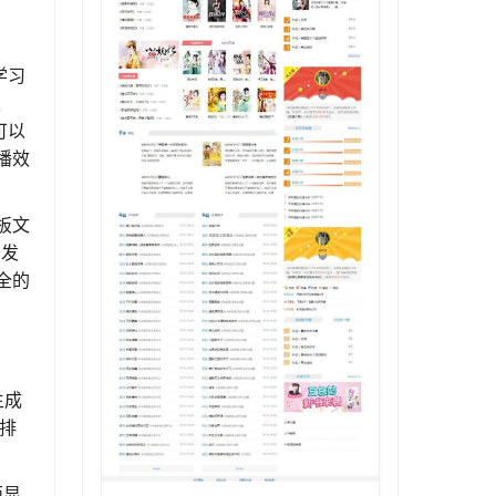
学习
、
可以
播效
板文
开发
全的
生成
索排
面显