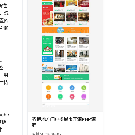
高性
晰，遵
置的
片懒
理。
控
、用
并持
che
齐博地方门户多城市开源PHP源
模板
码
件
更新 2026-08-07