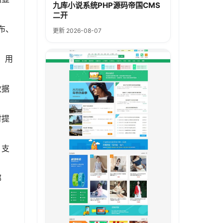
九库小说系统PHP源码帝国CMS
二开
布、
更新 2026-08-07
，用
数据
时提
。支
部