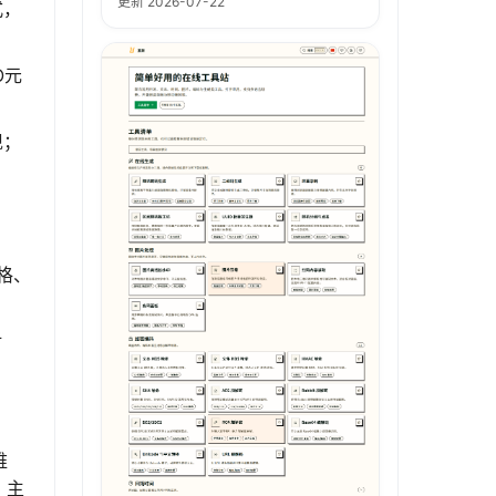
更新 2026-07-22
式，
O元
现；
格、
对
维
。主