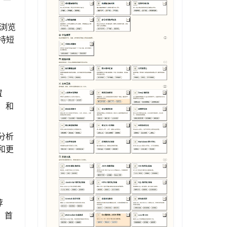
和浏览
持短
置
）和
分析
和更
荐
：首