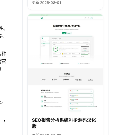
更新 2026-08-01
性。
客、
各种
运营
分
美，
），
SEO报告分析系统PHP源码汉化
版