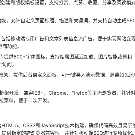
题创建和版权模板设置，支持打赏、点赞、收藏、分享及阅读模
能，允许自定义页面标题、描述和关键词，并支持自动生成SE
。
，包括移动端专用广告和文章列表信息流广告，便于实现网站变
展电商功能。
e图标库提供600+字体图标，支持缩略图延迟加载、图片智能裁剪和
全访问。
er框架，提供后台自定义面板，可一键导入演示数据、调整颜色风
端框架开发，兼容IE8+、Chrome、Firefox等主流浏览器，并针
级下拉菜单，便于二次开发。
HTML5、CSS3和JavaScript技术构建，确保代码高效且易于
布局，提供稳定的跨浏览器兼容性，并针对移动端SEO进行专项优化