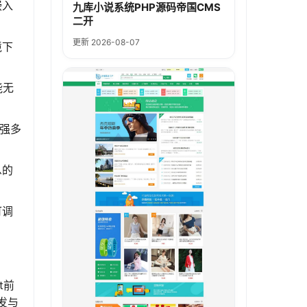
嵌入
九库小说系统PHP源码帝国CMS
二开
更新 2026-08-07
境下
能无
增强多
息的
可调
t前
发与