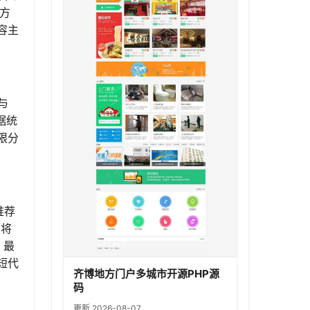
方
容主
与
据统
限分
推荐
台将
；最
短代
齐博地方门户多城市开源PHP源
码
更新 2026-08-07