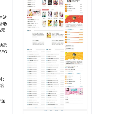
建站
帮助
供无
站运
EO
付；
内容
增强