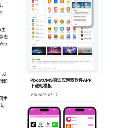
局，
生
等主
静态
eb
、发
PbootCMS自适应游戏软件APP
辑和
下载站模板
更新 2026-07-17
同步
全与