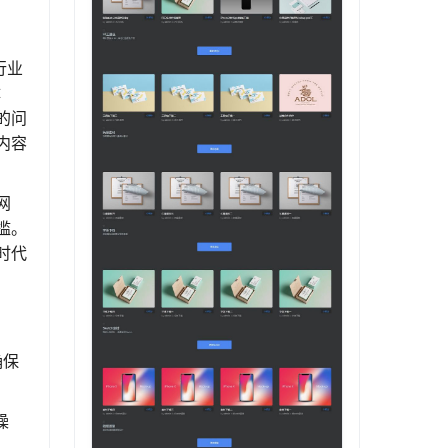
行业
体
的问
内容
网
槛。
时代
确保
操