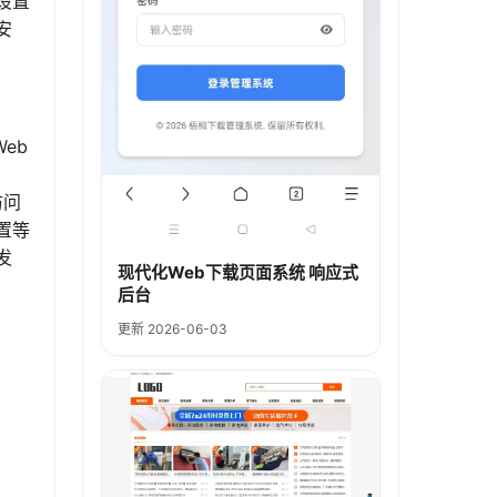
设置
安
eb
访问
置等
发
现代化Web下载页面系统 响应式
后台
更新 2026-06-03