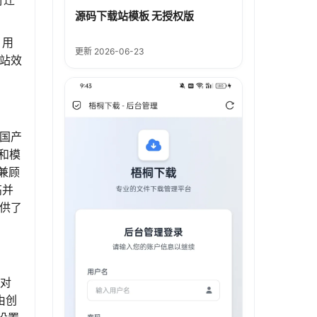
行迁
源码下载站模板 无授权版
。用
更新 2026-06-23
站效
的国产
和模
兼顾
高并
供了
，对
由创