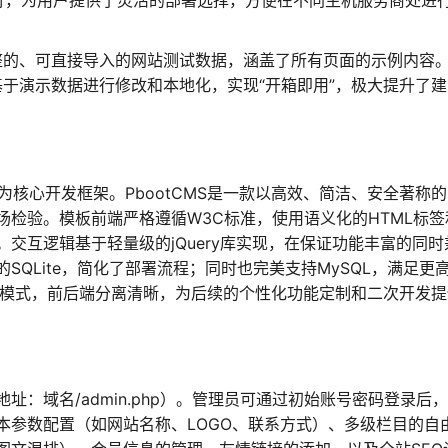
稳定运行，为用户提供了灵活的部署选择，方便在不同主机服务商处进
整的、可直接导入的网站测试数据，涵盖了所有页面的示例内容
于演示数据进行修改和本地化，实现“开箱即用”，极大提升了建
作为核心开发框架。PbootCMS是一款以高效、简洁、安全著称
场检验。模板前端严格遵循W3C标准，使用语义化的HTML标签
。交互逻辑基于轻量级的jQuery库实现，在保证功能丰富的同时
QLite，简化了部署流程；同时也完美支持MySQL，满足更
计模式，前后端分离清晰，为后续的个性化功能定制和二次开发提
：域名/admin.php）。管理员可通过初始账号密码登录后
本参数配置（如网站名称、LOGO、联系方式）、多级栏目的自