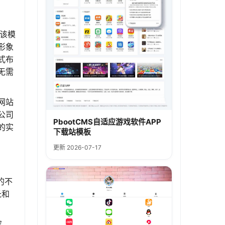
。该模
形象
式布
无需
网站
公司
PbootCMS自适应游戏软件APP
的实
下载站模板
更新 2026-07-17
的不
长和
容