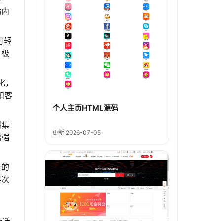
站内
可轻
，极
化，
和客
个人主页HTML源码
时集
更新 2026-07-05
增强
整的
层次