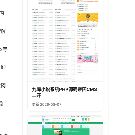
内
理解
x等
，即
业网
九库小说系统PHP源码帝国CMS
二开
稳
更新 2026-08-07