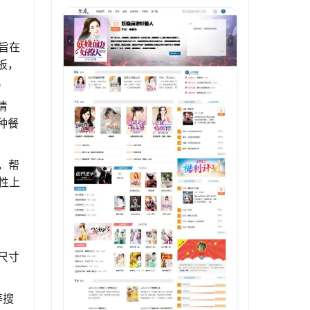
旨在
板，
。
清
种餐
，帮
性上
尺寸
等搜