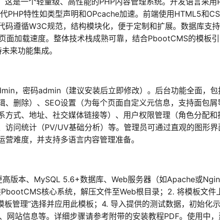
版本，这是一个轻量级、高性能的PHP内容管理系统。开发语言采用P
PHP特性如类型声明和OPcache加速。前端使用HTML5和CS
代码遵循W3C规范，结构模块化，便于定制和扩展。数据库支持
提升页面加载速度。整体技术栈成熟可靠，结合PbootCMS的模板
持未来功能集成。
admin，密码admin（建议安装后立即修改）。后台功能全面，
辑、删除）、SEO设置（为每个页面自定义元信息，支持面包屑
系方式、地址、社交媒体链接等）、用户权限管理（角色分配和
访问统计（PV/UV基础分析）等。管理员可通过直观的图形界
运营难度，并支持多语言内容管理准备。
版本、MySQL 5.6+数据库、Web服务器（如Apache或Ngin
装PbootCMS核心系统，解压文件至Web根目录；2. 将模板文件
过后台“模板管理”选择并应用此模板；4. 导入提供的测试数据，初始化
接、网站信息等。详细步骤请参考附带的安装教程PDF。使用中，