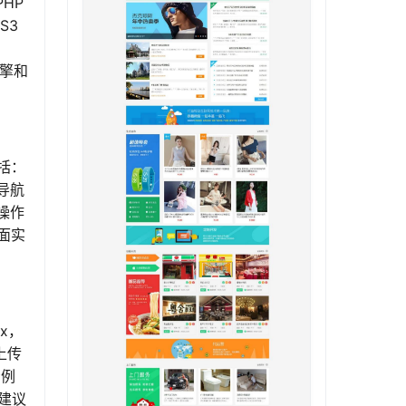
HP
S3
引擎和
包括：
导航
操作
面实
x，
上传
示例
建议