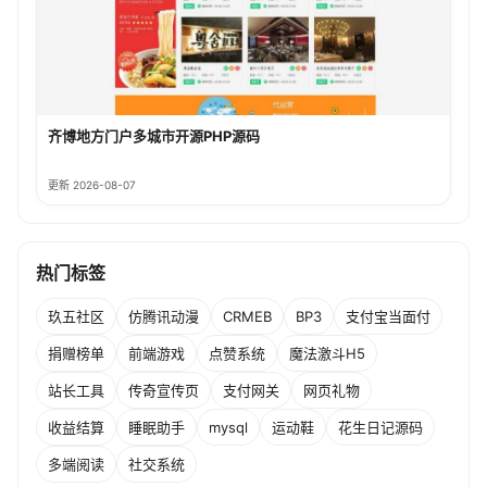
齐博地方门户多城市开源PHP源码
更新 2026-08-07
热门标签
玖五社区
仿腾讯动漫
CRMEB
BP3
支付宝当面付
捐赠榜单
前端游戏
点赞系统
魔法激斗H5
站长工具
传奇宣传页
支付网关
网页礼物
收益结算
睡眠助手
mysql
运动鞋
花生日记源码
多端阅读
社交系统