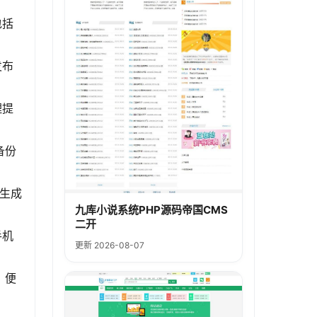
包括
发布
理提
备份
p生成
九库小说系统PHP源码帝国CMS
二开
手机
更新 2026-08-07
，便