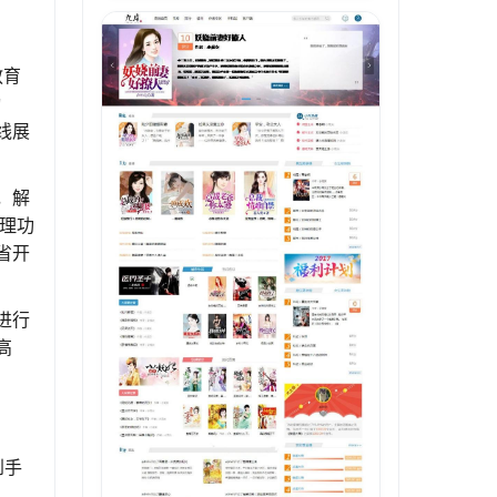
教育
动
线展
，解
理功
省开
进行
高
到手