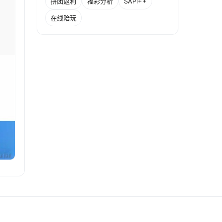
拼团返利
福彩分析
SAPI++
在线陪玩