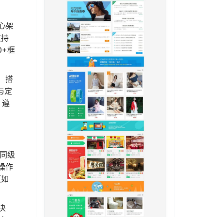
心架
支持
0+框
）搭
与定
，遵
同级
操作
（如
决