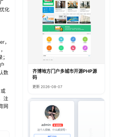
扩
优化
er，
），
录；
户
齐博地方门户多城市开源PHP源
认数
码
更新 2026-08-07
，或
，注
育网