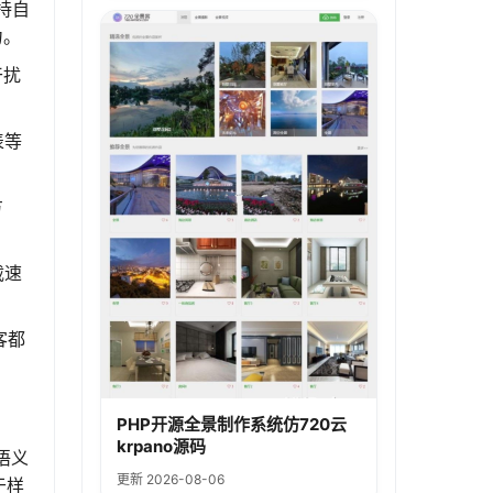
持自
力。
干扰
表等
方
载速
客都
PHP开源全景制作系统仿720云
krpano源码
语义
更新 2026-08-06
于样