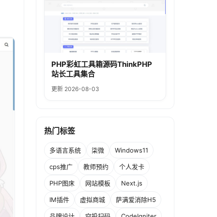
PHP彩虹工具箱源码ThinkPHP
站长工具集合
更新 2026-08-03
热门标签
多语言系统
柒微
Windows11
cps推广
教师预约
个人发卡
PHP图床
网站模板
Next.js
IM插件
虚拟商城
萨满爱消除H5
品牌设计
空投扫码
CodeIgniter