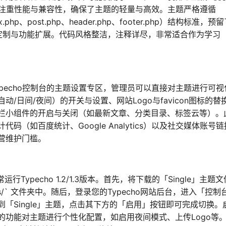
为主，注重性能与兼容性，确保了主题的轻量与高效。主题严格遵循
p、post.php、header.php、footer.php）结构标准，预
深度定制与功能扩展。代码风格整洁，注释详尽，非常适合作为学习
pecho控制台的主题设置专区，管理员可以直接对主题进行可视
/日间/夜间）的开关与设置、网站Logo与favicon图标的替
栏小组件的开启与关闭（如最新文章、分类目录、标签云等）。
（如百度统计、Google Analytics）以及社交媒体账号
营维护门槛。
Typecho 1.2/1.3版本。首先，将下载的「Single」主题
emes/` 文件夹中。随后，登录您的Typecho网站后台，进入「控制
「Single」主题，点击其下方的「启用」按钮即可完成切换。
的功能对主题进行个性化配置，如启用夜间模式、上传Logo等