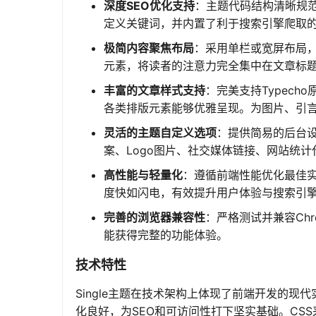
深度SEO优化支持
：主题代码结构清晰规范
定义关键词，并内置了利于搜索引擎爬取
极简内容聚焦布局
：采用单栏或宽屏布局
元素，将读者的注意力完全集中在文章标
丰富的文章样式支持
：完美支持Typech
各类排版元素能够优雅呈现。为图片、引
灵活的主题自定义选项
：提供简易的后台
案、Logo图片、社交媒体链接、网站统
高性能与轻量化
：遵循前端性能优化最佳实践
度快如闪电，有效提升用户体验与搜索引
完善的浏览器兼容性
：严格测试并兼容Chro
能获得完整的功能体验。
技术特性
Single主题在技术架构上体现了前端开发的现
化良好，为SEO和可访问性打下坚实基础。CSS