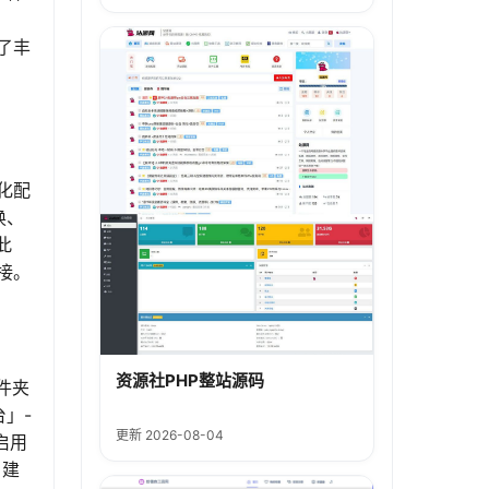
留了丰
化配
换、
此
链接。
资源社PHP整站源码
文件夹
台」-
更新 2026-08-04
启用
。建