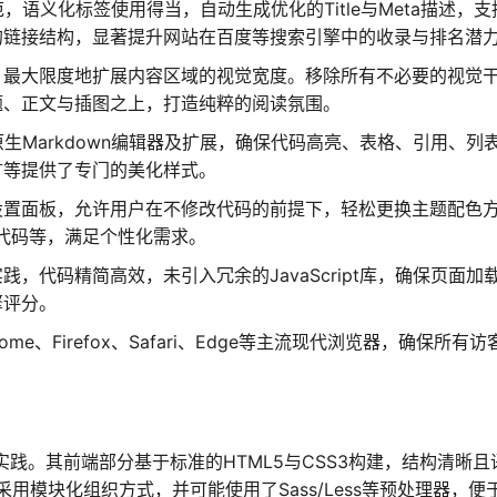
，语义化标签使用得当，自动生成优化的Title与Meta描述，支
的链接结构，显著提升网站在百度等搜索引擎中的收录与排名潜
，最大限度地扩展内容区域的视觉宽度。移除所有不必要的视觉
题、正文与插图之上，打造纯粹的阅读氛围。
o原生Markdown编辑器及扩展，确保代码高亮、表格、引用、列
言等提供了专门的美化样式。
设置面板，允许用户在不修改代码的前提下，轻松更换主题配色
计代码等，满足个性化需求。
，代码精简高效，未引入冗余的JavaScript库，确保页面加
擎评分。
me、Firefox、Safari、Edge等主流现代浏览器，确保所有访
代实践。其前端部分基于标准的HTML5与CSS3构建，结构清晰且
采用模块化组织方式，并可能使用了Sass/Less等预处理器，便