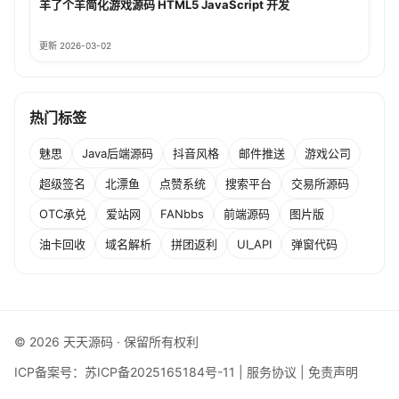
羊了个羊简化游戏源码 HTML5 JavaScript 开发
更新 2026-03-02
热门标签
魅思
Java后端源码
抖音风格
邮件推送
游戏公司
超级签名
北漂鱼
点赞系统
搜索平台
交易所源码
OTC承兑
爱站网
FANbbs
前端源码
图片版
油卡回收
域名解析
拼团返利
UI_API
弹窗代码
© 2026 天天源码 · 保留所有权利
ICP备案号：
苏ICP备2025165184号-11
|
服务协议
|
免责声明