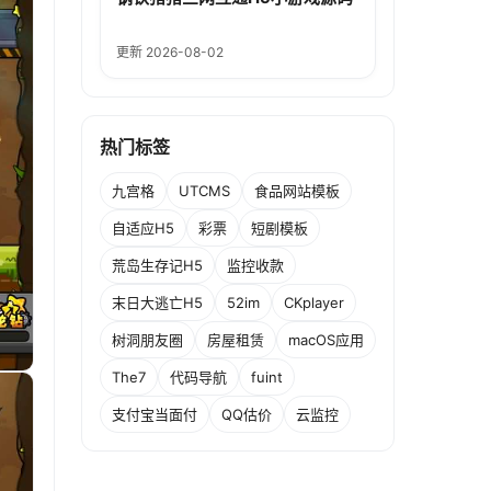
更新 2026-08-02
热门标签
九宫格
UTCMS
食品网站模板
自适应H5
彩票
短剧模板
荒岛生存记H5
监控收款
末日大逃亡H5
52im
CKplayer
树洞朋友圈
房屋租赁
macOS应用
The7
代码导航
fuint
支付宝当面付
QQ估价
云监控