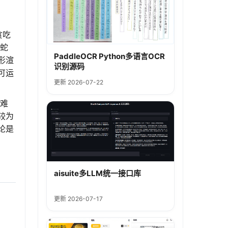
贪吃
吃蛇
PaddleOCR Python多语言OCR
形渲
识别源码
可运
更新 2026-07-22
渡难
较为
论是
aisuite多LLM统一接口库
更新 2026-07-17