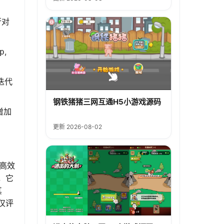
行对
,
p
迭代
钢铁猪猪三网互通H5小游戏源码
增加
更新 2026-08-02
高效
，它
其
仅评