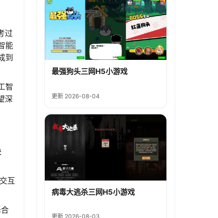
考过
智能
成到
最强狗头三网H5小游戏
工智
更新 2026-08-04
望深
决
交互
病毒大逃杀三网H5小游戏
择合
更新 2026-08-03