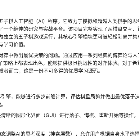
五子棋人工智能（AI）程序。它致力于模拟和超越人类棋手的思
了一个绝佳的研究与实战平台。该项目完整实现了从棋盘交互、
为独立的五子棋游戏运行，其核心引擎模块更可被轻松剥离并集
与学习价值。
对弈中做出最优决策的问题。通过应用一系列经典的博弈论与人
落子策略上都表现出色，能够提供极具挑战性的对弈体验。对于希
开发者而言，这是一份不可多得的优质学习源码。
弈引擎，能够进行多步前瞻计算，评估棋盘局势并做出最优落子
战。
清晰的图形化界面（GUI）进行落子、悔棋、重新开始等操作，
动态调整AI的思考深度（搜索层数），允许用户根据自身水平选