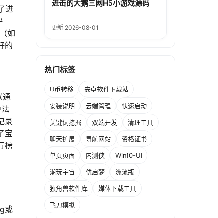
进击的大鹅三网H5小游戏源码
了进
评
更新 2026-08-01
（如
好的
热门标签
U币转移
安卓软件下载站
以通
安装说明
云端管理
快速启动
算法
记录
关键词挖掘
双端开发
清理工具
了宝
聊天扩展
导航网站
资格证书
行榜
单页页面
内测侠
Win10-UI
潮玩宇宙
优启梦
漂流瓶
独角兽软件库
媒体下载工具
飞刀模拟
g或