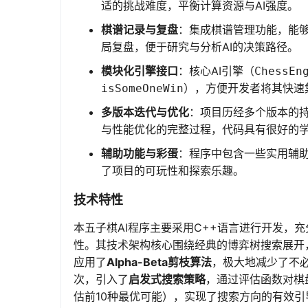
适的挑战难度，平衡计算资源与AI强度。
棋谱记录与复盘
：集成棋谱管理功能，能
局复盘，便于研究与分析AI的决策路径。
模块化引擎接口
：核心AI引擎（
ChessEn
），方便开发者将其快速
isSomeOneWin
多版本迭代与优化
：项目历经多个版本的
与性能优化的完整过程，代码具有很好的
辅助功能与彩蛋
：程序中包含一些实用辅助
了项目的可玩性和探索乐趣。
技术特性
本五子棋AI程序主要采用C++语言进行开发，
性。其技术架构核心围绕经典的博弈树搜索展开
应用了
Alpha-Beta剪枝算法
，极大地减少了不
次，引入了
启发式搜索策略
，通过评估函数对棋
估前10种最优可能），实现了搜索方向的有效引