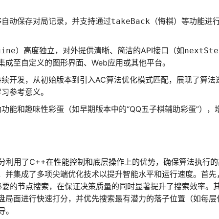
够自动保存对局记录，并支持通过
（悔棋）等功能进
takeBack
）高度独立，对外提供清晰、简洁的API接口（如
gine
nextSte
集成至自定义的图形界面、Web应用或其他平台。
持续开发，从初始版本到引入AC算法优化模式匹配，展现了算法
学习参考意义。
功能和趣味性彩蛋（如早期版本中的“QQ五子棋辅助彩蛋”），
充分利用了C++在性能控制和底层操作上的优势，确保算法执行的
，并集成了多项尖端优化技术以提升智能水平和运行速度。首先
必要的节点搜索，在保证决策质量的同时显著提升了搜索效率。
盘局面进行快速打分，并优先搜索最有潜力的落子位置（如每层
导。