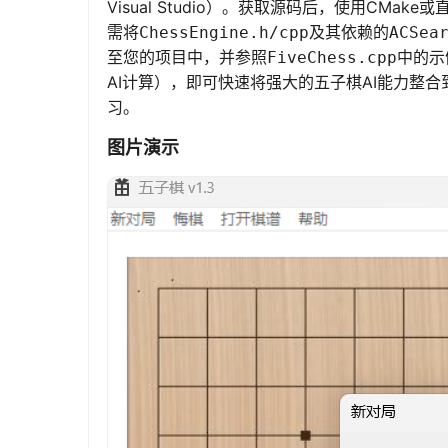
Visual Studio）。获取源码后，使用CM
需将
及其依赖的
ChessEngine.h/cpp
ACSea
至您的项目中，并参照
中的示
FiveChess.cpp
AI计算），即可快速将强大的五子棋AI能力整
习。
图片演示