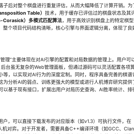
落子后对整个棋盘进行重复评估，从而大幅降低了计算开销。为
sposition Table）
技术，用于缓存已评估过的棋盘状态及其
o-Corasick）多模式匹配算法
，用于高效识别棋盘上的特定棋型
键。整个项目代码结构清晰，核心引擎与界面逻辑分离，体现了良
管理”主要体现在对AI引擎的配置和对局数据的管理上。用户可
度。后台虽无复杂的Web管理面板，但通过源码可以灵活配置各项
小等，以实现对AI行为的深度定制。同时，程序具备完善的棋谱
这为分析AI的弱点、训练更强大的模型或进行人机博弈研究提供
可以基于现有接口，扩展出用户对局历史查询、AI胜率统计、排
用户，可以直接下载发布的对应版本（如v1.3）可执行文件，在
始人机对弈。对于开发者，需要具备C++编译环境（如GCC、Clan