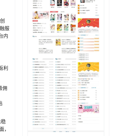
它创
金融服
台内
返利
级佣
粘
供稳
面，