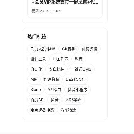
+会员VIP系统支持一键采集+代
理系统
更新 2025-12-05
热门标签
飞刀大乱斗H5
Git服务
付费阅读
设计工具
UI工作室
教程
自动化
安卓封装
一键通CMS
A股
外语教育
DESTOON
Xiuno
API接口
抖音小程序
百度API
抖音
MD5解密
宝宝起名神器
汽车物流