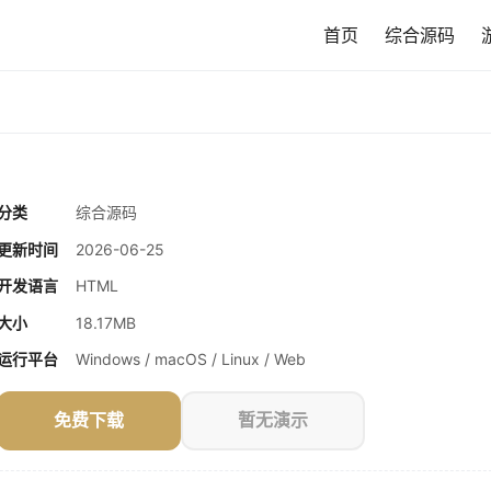
首页
综合源码
分类
综合源码
更新时间
2026-06-25
开发语言
HTML
大小
18.17MB
运行平台
Windows / macOS / Linux / Web
免费下载
暂无演示