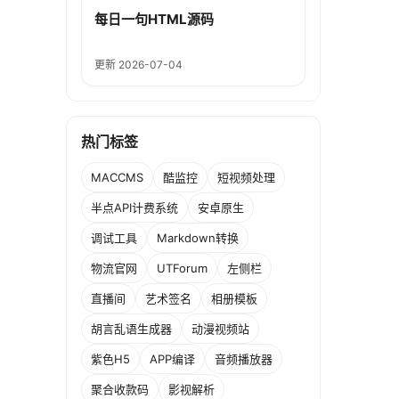
每日一句HTML源码
更新 2026-07-04
热门标签
MACCMS
酷监控
短视频处理
半点API计费系统
安卓原生
调试工具
Markdown转换
物流官网
UTForum
左侧栏
直播间
艺术签名
相册模板
胡言乱语生成器
动漫视频站
紫色H5
APP编译
音频播放器
聚合收款码
影视解析