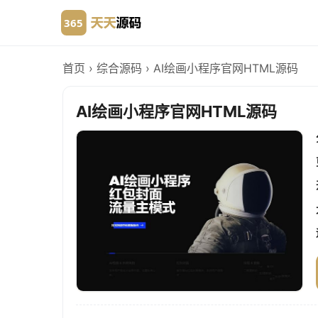
首页
›
综合源码
›
AI绘画小程序官网HTML源码
AI绘画小程序官网HTML源码