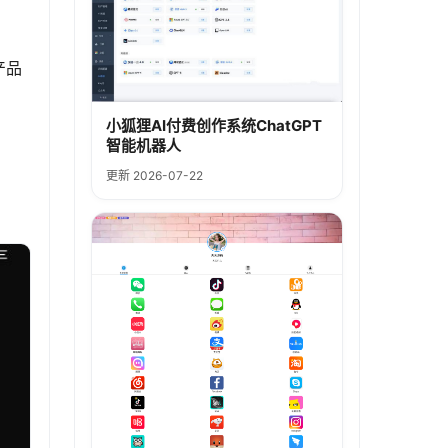
产品
小狐狸AI付费创作系统ChatGPT
智能机器人
更新 2026-07-22