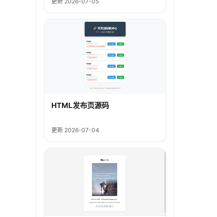
更新 2026-07-05
HTML发布页源码
更新 2026-07-04