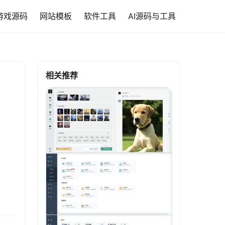
游戏源码
网站模板
软件工具
AI源码与工具
相关推荐