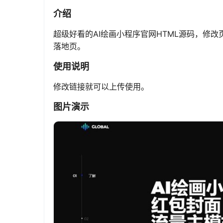
介绍
超级好看的AI绘画小程序官网HTML源码，修
落地页。
使用说明
修改链接就可以上传使用。
图片演示