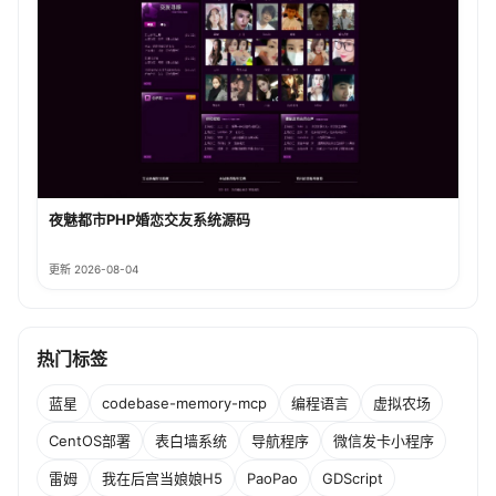
夜魅都市PHP婚恋交友系统源码
更新 2026-08-04
热门标签
蓝星
codebase-memory-mcp
编程语言
虚拟农场
CentOS部署
表白墙系统
导航程序
微信发卡小程序
雷姆
我在后宫当娘娘H5
PaoPao
GDScript