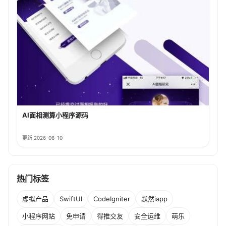
AI面相测算小程序源码
更新 2026-06-10
热门标签
虚拟产品
SwiftUI
CodeIgniter
默然iapp
小程序网站
免申请
得推交友
安全运维
萌乐