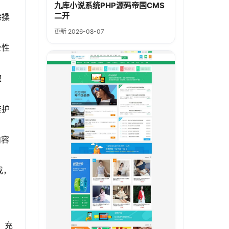
九库小说系统PHP源码帝国CMS
二开
除操
更新 2026-08-07
全性
速
维护
内容
成，
，充