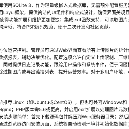
使用SQLite 3，作为轻量级嵌入式数据库，无需额外配置服务
Layui框架，提供简洁的UI组件和响应式设计，确保界面美观
使得功能扩展和维护更加便捷；集成exif函数支持，可读取图片
构清晰，符合PSR编码规范，便于二次开发和社区贡献。
方位运营控制。管理员可通过Web界面查看所有上传图片的统计
数据报表，辅助决策优化。配置选项允许自定义上传限制、压缩
；同时提供日志记录功能，跟踪用户操作和系统事件，便于问题
除过期图片或导出链接列表，提升运营效率。对于多用户环境，
inux（如Ubuntu或CentOS），但也可兼容Windows和
或Nginx；PHP版本需5.6或更高，并启用exif扩展以处理图片元
支持。安装步骤简单：首先下载源码包并解压到Web服务器目录；然
通过浏览器访问安装页面，系统将自动检测环境并初始化数据库