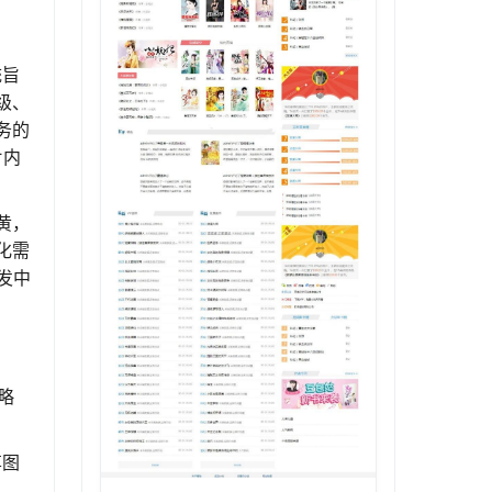
统旨
级、
务的
片内
黄，
化需
发中
略
享图