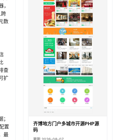
器，
且跨
元数
信
比
排查
可扩
数据；
齐博地方门户多城市开源PHP源
后配置
码
；最
更新 2026-08-07