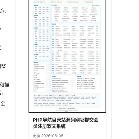
执法
接
权
调整
）和描
名。
安全
PHP导航目录站源码网址提交会
员注册软文系统
更新 2026-08-05
容