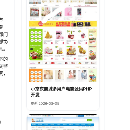
方
专
部门
部协
具。
下的
交警
责，
小京东商城多用户电商源码PHP
开发
更新 2026-08-05
通