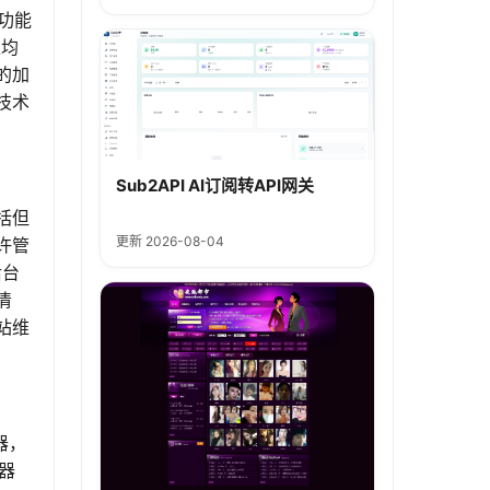
功能
上均
的加
技术
Sub2API AI订阅转API网关
括但
更新 2026-08-04
许管
后台
清
站维
器，
器