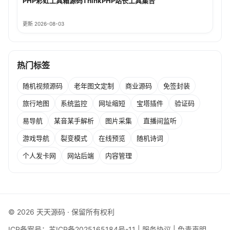
PHP彩虹工具箱源码ThinkPHP站长工具集合
更新 2026-08-03
热门标签
随机视频源码
老年图文定制
商业源码
免签封装
旅行地图
系统监控
网址缩短
宝塔插件
验证码
易导航
某音某手解析
图片采集
直播间监听
游戏导航
裂变模式
在线预览
随机诗词
个人发卡网
网站后端
内容管理
© 2026 天天源码 · 保留所有权利
ICP备案号：
苏ICP备2025165184号-11
|
服务协议
|
免责声明