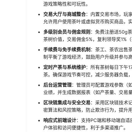
游戏策略性和可玩性。
交易大厅与商城整合
：内置交易市场，玩
允许用户使用茶叶或虚拟货币购买商品，
多级别会员与佣金规则
：免费注册送50g
茶树价值，交易佣金5%，复利领导奖1%
手续费与免手续费机制
：茶工、茶农出售茶
制平衡了游戏经济，鼓励用户升级并参与
定时产茶与系统维护
：所有茶树每日下午1
茶。确保游戏节奏可控，减少服务器负载
后台运营管理
：管理员可配置游戏参数（
业绩，并生成数据报表（如产茶量、交易
区块链集成与安全交易
：采用区块链技术
密算法和风控策略，防止欺诈行为，提升
响应式前端设计
：支持PC端和移动端自
户体验和访问便捷性，利于多渠道推广。