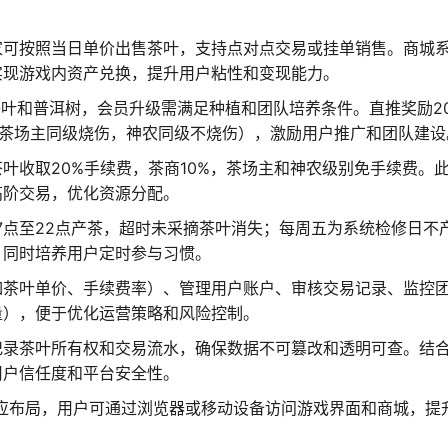
家可按照当日单价出售茶叶，支持点对点交易或挂单销售。商城
实现游戏内资产兑换，提升用户粘性和变现能力。
茶叶和普洱树，会员升级需满足种植和团队培养条件。直推奖励2
（茶场主同级烧伤，神农同级不烧伤），激励用户推广和团队建设
叶收取20%手续费，茶商10%，茶场主和神农级别免手续费。
高阶交易，优化资源分配。
7点至22点产茶，超时未采摘茶叶消失；每周五为系统检修日不
，同时培养用户定时参与习惯。
如茶叶单价、手续费率）、管理用户账户、审核交易记录、监控
量），便于优化运营策略和风险控制。
记录茶叶所有权和交易流水，确保数据不可篡改和透明可查。结
用户信任度和平台安全性。
适应布局，用户可通过浏览器或移动设备访问游戏界面和商城，提