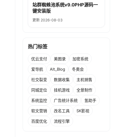
站群蜘蛛池系统v9.0PHP源码一
键安装版
更新 2026-08-03
热门标签
优云支付
美图录
加密系统
爱导航
Alt_Blog
冬奥会
社交裂变
数据收集
主机销售
同城定位
挂机游戏
全景制作
系统监控
广告统计系统
氢助手
软文营销
改名工具
SK影视
百度优化
流程引擎