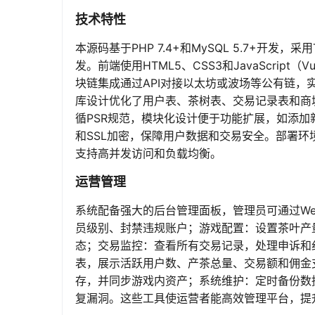
技术特性
本源码基于PHP 7.4+和MySQL 5.7+开发，
发。前端使用HTML5、CSS3和JavaScrip
块链集成通过API对接以太坊或波场等公有链
库设计优化了用户表、茶树表、交易记录表和商城
循PSR规范，模块化设计便于功能扩展，如添加
和SSL加密，保障用户数据和交易安全。部署环境推荐Li
支持高并发访问和负载均衡。
运营管理
系统配备强大的后台管理面板，管理员可通过W
员级别、封禁违规账户；游戏配置：设置茶叶产
态；交易监控：查看所有交易记录，处理申诉和
表，展示活跃用户数、产茶总量、交易额和佣金
存，并同步游戏内资产；系统维护：定时备份数
复漏洞。这些工具使运营者能高效管理平台，提