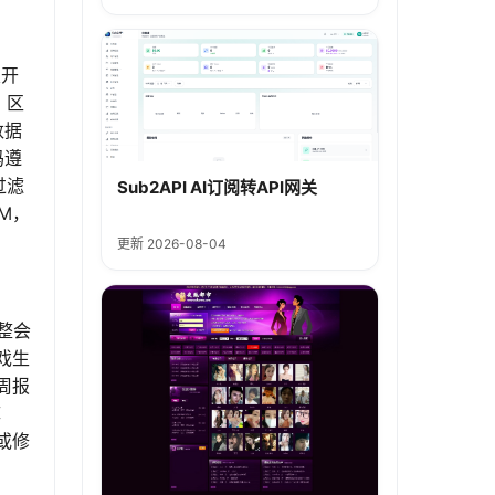
次开
。区
数据
码遵
过滤
Sub2API AI订阅转API网关
PM，
更新 2026-08-04
整会
戏生
周报
库
或修