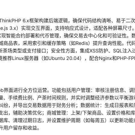
采用ThinkPHP 6.x框架构建后端逻辑，确保代码结构清晰、易于二
t（Vue.js 3.x）实现交互界面，支持响应式设计，适配各种屏幕尺寸
，实现智能合约部署和代币管理，确保交易去中心化和可验证性。
商品表，采用索引和缓存策略（如Redis）提升查询性能。代
新茶场类型或支付接口；安全性方面，集成XSS防护、SQL注入
nux服务器（如Ubuntu 20.04），配合Nginx和PHP-F
eb界面进行全方位运营。功能包括用户管理：审核注册信息、调
量、手续费比例、产茶时间规则，并实时调整经济参数以平衡游
纠纷，并导出交易数据用于财务分析；数据统计：生成日报表和
支出，辅助决策优化；商城管理：上架/下架商品、设置价格和
据库、清理过期日志，并设置维护周期（如每周五）以更新功能
升用户留存和收益。