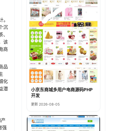
计。
个沉
茶、
。该
电商
商品
生
细化
益潜
小京东商城多用户电商源码PHP
开发
更新 2026-08-05
和产
增强