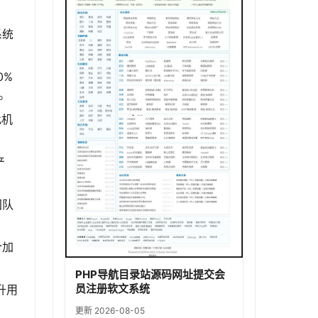
系统
0%
。
此机
产
团队
合加
PHP导航目录站源码网址提交会
员注册软文系统
升用
更新 2026-08-05