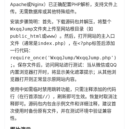
Apache或Nginx）已正确配置PHP解析，支持文件上
传。无需数据库或其他特殊组件。
安装步骤简明：首先，下载源码包并解压，将整个
文件夹上传至网站根目录（如
WxqqJump
或
）。然后，打开网站的主入口
public_html
www
文件（通常是
），在
标签后添加
index.php
<?php
一行代码：
require_once('WxqqJump/WxqqJump.php')
。保存文件后，访问网站进行测试：当从微信或QQ
;
内置浏览器打开时，将显示美化遮罩提示；从其他浏
览器打开则正常显示原网站内容。
使用中如需临时禁用跳转功能，只需注释添加的代码
行（在行首添加
），刷新即可生效。恢复时取消注
//
释即可。源码包内包含示例文件和详细注释，建议首
次使用时备份原有文件，并在测试环境中验证兼容
性。