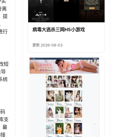
P实
分离
，提
机
病毒大逃杀三网H5小游戏
进行
更新 2026-08-03
改短
量导
系统
源码
库支
；最
I接