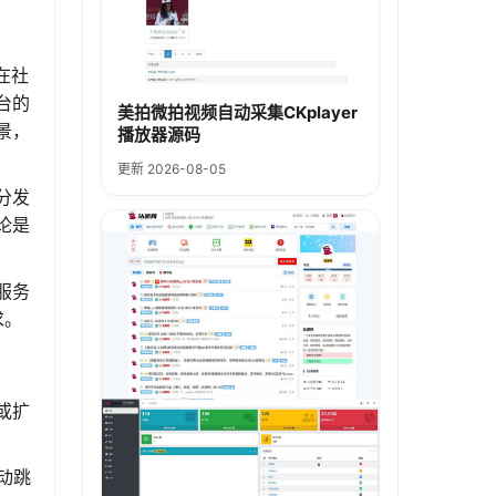
在社
台的
美拍微拍视频自动采集CKplayer
景，
播放器源码
更新 2026-08-05
分发
论是
服务
求。
或扩
动跳