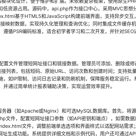
遵循模块化设计，便于维护和扩展。未依赖复杂框架，使用原生PH
低资源占用。源码中，api.php作为接口中心，采用MVC思想
.html基于HTML5和JavaScript构建前端界面，支持异步交互
链接映射数据，实现持久化管理和查询优化；同时集成文件缓存
遵循PSR编码标准，适合初学者学习和二次开发，并针对SEO
或配置文件管理短网址接口和链接数据。管理员可添加、删除或修
链接列表，包括短码、原始URL、访问次数和创建时间；支持批
施，如IP限制、访问日志记录和防刷机制，保障服务稳定运行。
，并通过简单统计报表辅助决策，实现运营效率提升。
服务器（如Apache或Nginx）和可选MySQL数据库。首先，将
php文件，配置短网址接口参数（如API密钥和端点），如需数据
ndex.html文件，调整前端单选选项和界面样式以适配网站需求
用短网址生成功能。系统提供详细文档和示例代码，用户还可通过AP