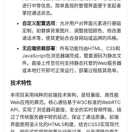
进行中等信息。简单直观的管理界面便于发起者
掌控通话状态。
自定义配置选项
：允许用户对界面元素进行基础
定制，如替换背景图片、调整按钮颜色、修改邀
请话术等，使其更贴合自身网站或品牌的风格。
无后端依赖部署
：所有功能均由HTML、CSS和
JavaScript在浏览器端完成，整套源码为静态文
件。直接上传至任何支持静态托管的Web服务器
或本地打开即可正常运行，部署过程极其简单。
技术特性
本项目采用纯粹的前端技术架构，是轻量级、高性能
Web应用的典范。核心通信基于W3C标准的WebRTC
API，实现了浏览器间直接、安全的实时音频传输，绕
过了传统服务器中转的延迟，保证了通话质量。前端
界面使用语义化的HTML5构建，结合CSS3实现现代
化、响应式的视觉效果与动画过渡。业务逻辑由原生