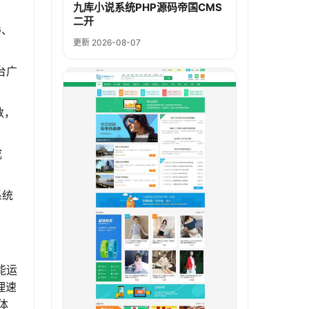
九库小说系统PHP源码帝国CMS
二开
G、
更新 2026-08-07
台广
数，
成
系统
能运
理速
体