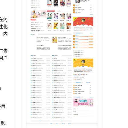
在简
性化
、内
广告
用户
选
并自
、颜