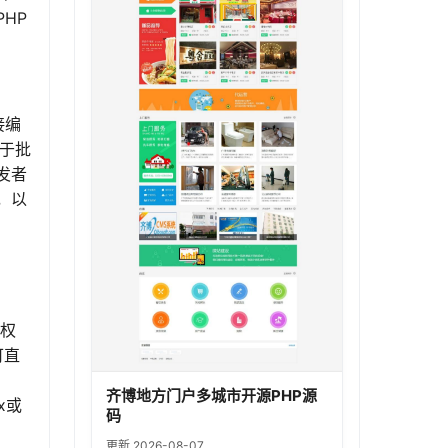
HP
接编
便于批
发者
，以
件权
可直
齐博地方门户多城市开源PHP源
x或
码
更新 2026-08-07