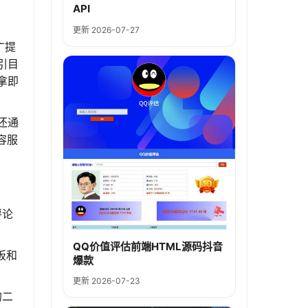
API
更新 2026-07-27
广提
引目
拿即
还通
容服
评论
QQ价值评估前端HTML源码抖音
板和
爆款
更新 2026-07-23
的二