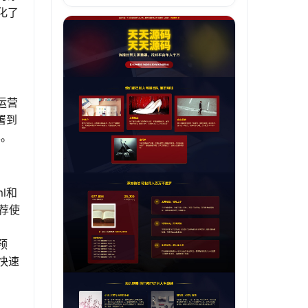
化了
运营
署到
本。
l和
推荐使
预
快速