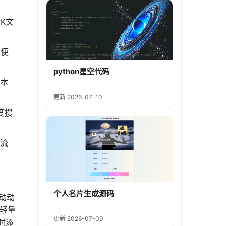
PK文
，便
python星空代码
文本
更新 2026-07-10
度搜
动流
个人名片生成源码
动动
或轻量
更新 2026-07-09
实时添