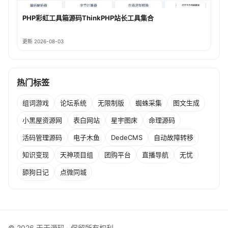
PHP彩虹工具箱源码ThinkPHP站长工具集合
更新 2026-08-03
热门标签
组词游戏
论坛系统
无限制版
蜘蛛采集
图文生成
小黑屋资源网
表白网站
星宇图床
命理源码
活码管理源码
电子木鱼
DedeCMS
自动故障转移
知识变现
天神项目组
团购平台
直播导航
无忧
舔狗日记
点微同城
© 2026 天天源码 · 保留所有权利