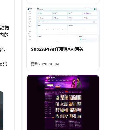
L数据
包内的
库名、
Sub2API AI订阅转API网关
和密码
更新 2026-08-04