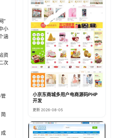
网”
中小
个涵
站资
二次
小京东商城多用户电商源码PHP
与管
开发
更新 2026-08-05
、简
、成