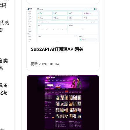
代码
现代感
脚
Sub2API AI订阅转API网关
各类
更新 2026-08-04
名
具备
化与