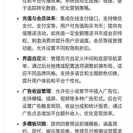
性和平台传播效果。系统自动生成推广链接，便
于追踪转化数据，优化营销策略。
充值与会员体系
：集成在线支付接口，支持微信
支付、支付宝等，用户可充值购买书币；提供充
值赠送活动，如充值一定金额赠送书币或会员特
权，刺激消费并提升用户忠诚度。会员等级管理
功能，允许设置不同权限和折扣。
界面自定义
：管理员可自定义中间和底部导航菜
单，通过后台拖拽或配置选项调整前端布局，适
应不同品牌风格。支持多语言和主题颜色切换，
提升用户体验和平台个性化。
广告收益管理
：允许在小说章节中插入广告位，
支持横幅、插屏、视频等多种广告形式。后台可
设置广告触发规则、收益分成和统计报表，通过
广告点击增加平台额外收入，优化变现效率。
多模板切换
：提供四套预设前端模板，涵盖简
约、现代、娱乐等风格，管理员可根据运营需求