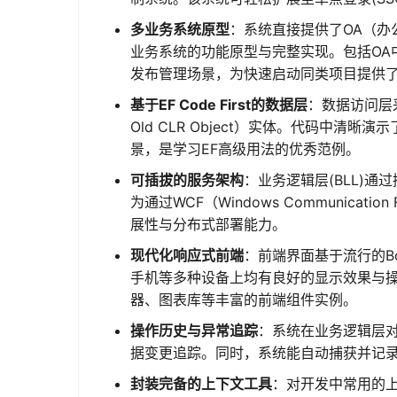
多业务系统原型
：系统直接提供了OA（办
业务系统的功能原型与完整实现。包括OA
发布管理场景，为快速启动同类项目提供
基于EF Code First的数据层
：数据访问层采用E
Old CLR Object）实体。代码中
景，是学习EF高级用法的优秀范例。
可插拔的服务架构
：业务逻辑层(BLL)通
为通过WCF（Windows Communica
展性与分布式部署能力。
现代化响应式前端
：前端界面基于流行的Boo
手机等多种设备上均有良好的显示效果与操作体
器、图表库等丰富的前端组件实例。
操作历史与异常追踪
：系统在业务逻辑层
据变更追踪。同时，系统能自动捕获并记
封装完备的上下文工具
：对开发中常用的上下