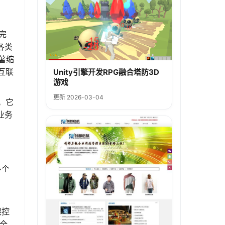
完
各类
著缩
互联
Unity引擎开发RPG融合塔防3D
游戏
更新 2026-03-04
。它
业务
多个
限控
安全。