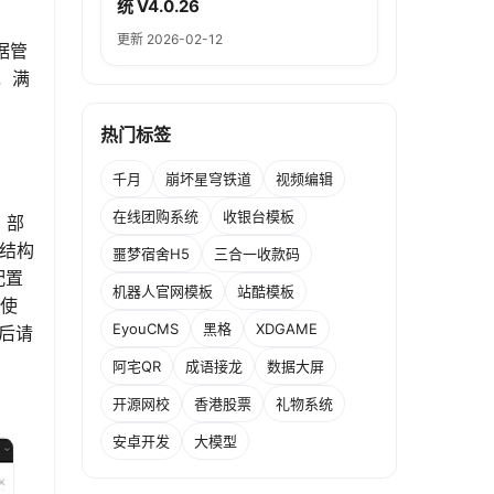
统 V4.0.26
更新 2026-02-12
据管
，满
热门标签
千月
崩坏星穹铁道
视频编辑
在线团购系统
收银台模板
s。部
表结构
噩梦宿舍H5
三合一收款码
配置
机器人官网模板
站酷模板
中使
EyouCMS
黑格
XDGAME
录后请
阿宅QR
成语接龙
数据大屏
开源网校
香港股票
礼物系统
安卓开发
大模型