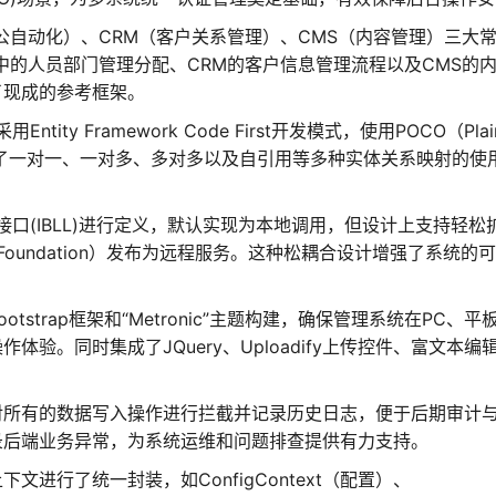
公自动化）、CRM（客户关系管理）、CMS（内容管理）三大
中的人员部门管理分配、CRM的客户信息管理流程以及CMS的
了现成的参考框架。
ntity Framework Code First开发模式，使用POCO（Plai
清晰演示了一对一、一对多、多对多以及自引用等多种实体关系映射的使
过接口(IBLL)进行定义，默认实现为本地调用，但设计上支持轻松
tion Foundation）发布为远程服务。这种松耦合设计增强了系统的
tstrap框架和“Metronic”主题构建，确保管理系统在PC、平
验。同时集成了JQuery、Uploadify上传控件、富文本编
对所有的数据写入操作进行拦截并记录历史日志，便于后期审计
录后端业务异常，为系统运维和问题排查提供有力支持。
文进行了统一封装，如ConfigContext（配置）、