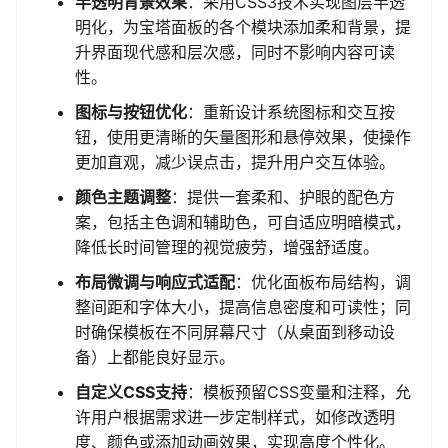
半透明背景效果
：采用CSS3技术实现图层半透
明化，为宝塔面板的各个模块添加柔和背景，提
升界面现代感和层次感，同时不影响内容可读
性。
图标与按钮优化
：重新设计系统图标和交互按
钮，使用更清晰的矢量图形和悬停效果，使操作
更加直观，减少误点击，提升用户交互体验。
颜色主题调整
：提供一套柔和、护眼的配色方
案，包括主色调和辅助色，可自适应明暗模式，
降低长时间管理的视觉疲劳，增强舒适度。
布局微调与响应式适配
：优化面板布局结构，调
整间距和字体大小，提高信息密度和可读性；同
时确保模板在不同屏幕尺寸（从桌面到移动设
备）上都能良好显示。
自定义CSS支持
：模板预留CSS变量和注释，允
许用户根据需求进一步定制样式，如修改透明
度、颜色或添加动画效果，实现高度个性化。