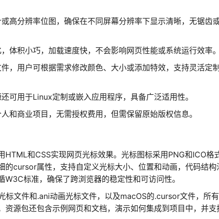
计或高分辨率位图，确保在不同屏幕分辨率下显示清晰，无锯齿
化，体积小巧，加载速度快，不会影响网页性能或系统运行效率
文件，用户可根据需求修改颜色、大小或添加特效，支持灵活定
还可用于Linux定制或嵌入应用程序，具备广泛适用性。
个人和商业项目，无需授权费用，但需保留原始版权信息。
TML和CSS实现网页光标效果。光标图标采用PNG和ICO格
细的cursor属性，支持自定义光标大小、位置和动画，代码结构
循W3C标准，确保了跨浏览器的稳定性和可访问性。
光标文件和.ani动画光标文件，以及macOS的.cursor文件，所
。资源包还包含示例网页和文档，演示如何集成到项目中，并支