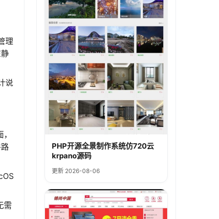
管理
在静
计说
面，
PHP开源全景制作系统仿720云
件路
krpano源码
更新 2026-08-06
cOS
。
无需