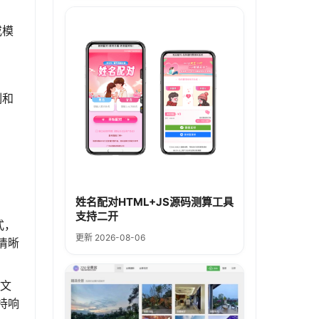
或模
。
制和
姓名配对HTML+JS源码测算工具
支持二开
式，
更新 2026-08-06
清晰
有文
持响