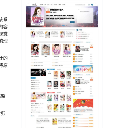
该系
内容
视觉
的理
计的
持原
态监
增强