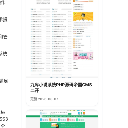
操作
术提
和管
系统
满足
九库小说系统PHP源码帝国CMS
二开
更新 2026-08-07
定运
S3
安全