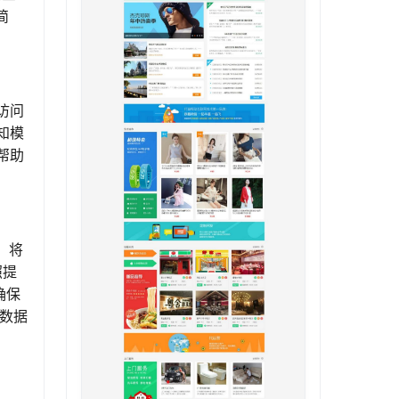
简
访问
知模
帮助
先，将
照提
确保
份数据